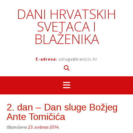
Skip
DANI HRVATSKIH
to
content
SVETACA I
BLAŽENIKA
E-adresa:
udruga@kranjcic.hr
2. dan – Dan sluge Božjeg
Ante Tomičića
Objavljeno
23. svibnja 2014.