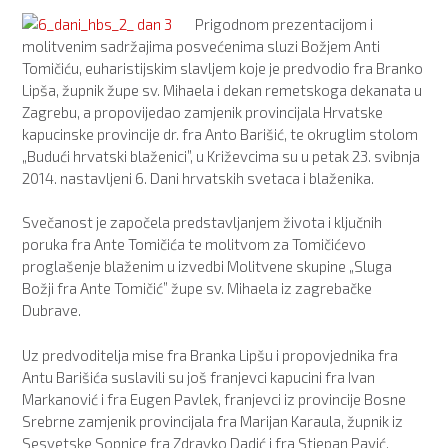
Prigodnom prezentacijom i
molitvenim sadržajima posvećenima sluzi Božjem Anti
Tomičiću, euharistijskim slavljem koje je predvodio fra Branko
Lipša, župnik župe sv. Mihaela i dekan remetskoga dekanata u
Zagrebu, a propovijedao zamjenik provincijala Hrvatske
kapucinske provincije dr. fra Anto Barišić, te okruglim stolom
„Budući hrvatski blaženici”, u Križevcima su u petak 23. svibnja
2014. nastavljeni 6. Dani hrvatskih svetaca i blaženika.
Svečanost je započela predstavljanjem života i ključnih
poruka fra Ante Tomičića te molitvom za Tomičićevo
proglašenje blaženim u izvedbi Molitvene skupine „Sluga
Božji fra Ante Tomičić” župe sv. Mihaela iz zagrebačke
Dubrave.
Uz predvoditelja mise fra Branka Lipšu i propovjednika fra
Antu Barišića suslavili su još franjevci kapucini fra Ivan
Markanović i fra Eugen Pavlek, franjevci iz provincije Bosne
Srebrne zamjenik provincijala fra Marijan Karaula, župnik iz
Sesvetske Sopnice fra Zdravko Dadić i fra Stjepan Pavić,