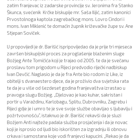
zatim franjevac iz zadarske provincije sv. Jeronima fra Stanko
Škunca, svećenik Krčke biskupije mr. Saša Ilijić, zatim kanonici
Prvostolnoga kaptola zagrebačkog mons. Lovro Cindori i
mons. Ivan Miklenić te domaćin župnik križevačke župe sv. Ane
Stjepan Soviček.
U propovijedi je dr. Barišić ispripovijedao da je prije tri mjeseca
završen biskupijski proces za proglašenje blaženim sluge
Božjeg Ante Tomičića koji je trajao od 2005. te da je svečanu
proslavu tom prigodom u Rijeci predvodio riječki nadbiskup
Ivan Devčić. Naglasio je da je fra Ante bio rodom iz Like, iz
obitelji s dvanaestero djece, da je proživio dva svjetska rata
te da je u više od šezdeset godina franjevaštva izrastao u
pravoga slugu Božjeg. „Djelovao je kao kuhar, sakristan i
portir u Varaždinu, Karlobagu, Splitu, Dubrovniku, Zagrebu i
Rijeci gdje je i umro te je sve svoje službe obavljao s ljubavlju i
požrtvovnošću”, istaknuo je dr. Barišić rekavši da je sluzi
Božjem Anti najteže padala služba prosjačenja i da je novac
koji je isprosio od ljudi bio iskorišten za izgradnju ili obnovu
crkava i samostana koje vodi franjevci kapucini. „Rekao je da