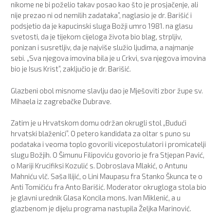
nikome ne bi poželio takav posao kao što je prosjačenje, ali
nije prezao ni od nemilih zadataka”, naglasio je dr. Barišić i
podsjetio da je kapucinski sluga Božji umro 1981. na glasu
svetosti, da je tijekom cijeloga života bio blag, strpljiv,
ponizan i susretljiv, da je najviše služio ljudima, a najmanje
sebi. „Sva njegova imovina bila je u Crkvi, sva njegova imovina
bio je Isus Krist”, zaključio je dr. Barišić.
Glazbeni obol misnome slavlju dao je Mješoviti zbor župe sv.
Mihaela iz zagrebačke Dubrave.
Zatim je u Hrvatskom domu održan okrugli stol „Budući
hrvatski blaženici”. O petero kandidata za oltar s puno su
podataka i veoma toplo govorili vicepostulatori i promicatelji
slugu Božjih. O Šimunu Filipoviću govorio je fra Stjepan Pavić,
o Mariji Krucifiksi Kozulić s. Dobroslava Mlakić, o Antunu
Mahniću vlč. Saša Ilijić, o Lini Maupasu fra Stanko Škunca te o
Anti Tomičiću fra Anto Barišić. Moderator okrugloga stola bio
je glavni urednik Glasa Koncila mons. Ivan Miklenić, a u
glazbenom je dijelu programa nastupila Željka Marinović.