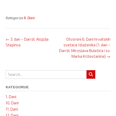
Kategorija
6. Dani
Post
←
3. dan – Dan bl. Alojzija
Otvoreni 6. Dani hrvatskih
navigation
Stepinca
svetaca i blaženika (1. dan –
Dan bl. Miroslava Bulešića i sv.
Marka Križevčanina)
→
KATEGORIJE
1. Dani
10. Dani
11. Dani
12. Dani