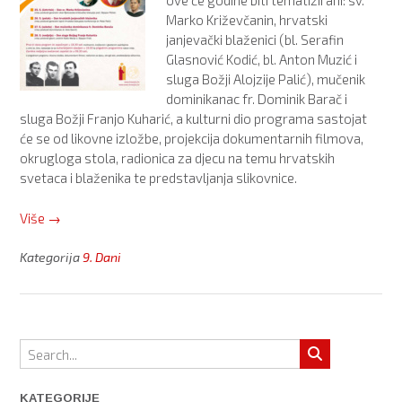
ove će godine biti tematizirani: sv.
Marko Križevčanin, hrvatski
janjevački blaženici (bl. Serafin
Glasnović Kodić, bl. Anton Muzić i
sluga Božji Alojzije Palić), mučenik
dominikanac fr. Dominik Barač i
sluga Božji Franjo Kuharić, a kulturni dio programa sastojat
će se od likovne izložbe, projekcija dokumentarnih filmova,
okrugloga stola, radionica za djecu na temu hrvatskih
svetaca i blaženika te predstavljanja slikovnice.
“Najava
Više
→
9.
Dana
Kategorija
9. Dani
hrvatskih
svetaca
i
blaženika”
KATEGORIJE