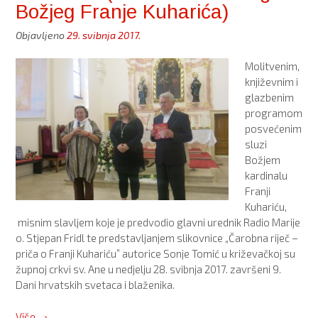
Božjeg Franje Kuharića)
Objavljeno
29. svibnja 2017.
Molitvenim,
književnim i
glazbenim
programom
posvećenim
sluzi
Božjem
kardinalu
Franji
Kuhariću,
misnim slavljem koje je predvodio glavni urednik Radio Marije
o. Stjepan Fridl te predstavljanjem slikovnice „Čarobna riječ –
priča o Franji Kuhariću” autorice Sonje Tomić u križevačkoj su
župnoj crkvi sv. Ane u nedjelju 28. svibnja 2017. završeni 9.
Dani hrvatskih svetaca i blaženika.
“9.
Više
→