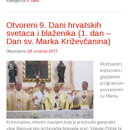
hrvatskih
Kategorija
9. Dani
svetaca
i
blaženika
Otvoreni 9. Dani hrvatskih
(2.
svetaca i blaženika (1. dan –
dan
‒
Dan sv. Marka Križevčanina)
Dan
Objavljeno
28. svibnja 2017.
hrvatskih
janjevačkih
Molitvenim,
blaženika)”
književnim i
glazbenim
programom
posvećenim
sv. Marku
Križevčaninu, misnim slavljem koje je predvodio generalni
vikar Bjelovarsko-križevačke biskupije preč. Stjepan Ptiček te