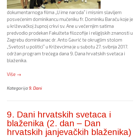
dokumentarnoga filma „U ime naroda” i misnim slavljem
posvećenim dominikancu mučeniku fr. Dominiku Baraču koje je
u križevačkoj župnoj crkvi sv. Ane u večernjim satima
predvodio prodekan Fakulteta filozofije i religijskih znanosti u
Zagrebu dominikanac dr. Anto Gavrić te okruglim stolom
„Svetost u politici” u Križevcima je u subotu 27. svibnja 2017.
održan program trećega dana 9. Dana hrvatskih svetaca i
blaženika.
“9.
Više
→
Dani
hrvatskih
Kategorija
9. Dani
svetaca
i
blaženika
9. Dani hrvatskih svetaca i
(3.
blaženika (2. dan ‒ Dan
dan
‒
hrvatskih janjevačkih blaženika)
Dan