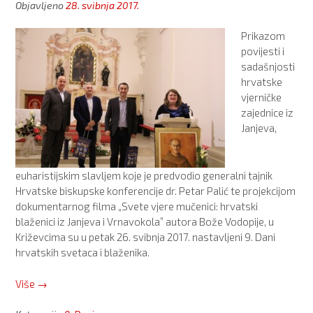
Objavljeno
28. svibnja 2017.
dominikanca
mučenika
Prikazom
fr.
povijesti i
Dominika
sadašnjosti
Barača)”
hrvatske
vjerničke
zajednice iz
Janjeva,
euharistijskim slavljem koje je predvodio generalni tajnik
Hrvatske biskupske konferencije dr. Petar Palić te projekcijom
dokumentarnog filma „Svete vjere mučenici: hrvatski
blaženici iz Janjeva i Vrnavokola” autora Bože Vodopije, u
Križevcima su u petak 26. svibnja 2017. nastavljeni 9. Dani
hrvatskih svetaca i blaženika.
“9.
Više
→
Dani