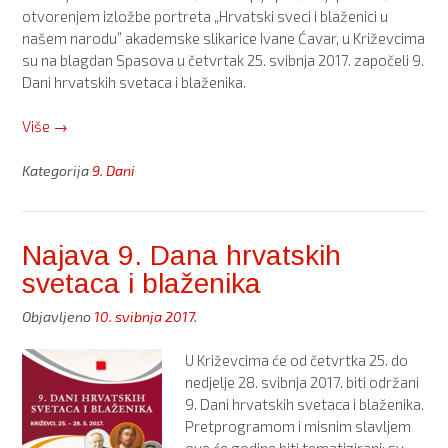
otvorenjem izložbe portreta „Hrvatski sveci i blaženici u
našem narodu” akademske slikarice Ivane Ćavar, u Križevcima
su na blagdan Spasova u četvrtak 25. svibnja 2017. započeli 9.
Dani hrvatskih svetaca i blaženika.
“Otvoreni
Više
→
9.
Dani
Kategorija
9. Dani
hrvatskih
svetaca
i
Najava 9. Dana hrvatskih
blaženika
svetaca i blaženika
(1.
dan
Objavljeno
10. svibnja 2017.
–
Dan
U Križevcima će od četvrtka 25. do
sv.
nedjelje 28. svibnja 2017. biti održani
Marka
9. Dani hrvatskih svetaca i blaženika.
Križevčanina)”
Pretprogramom i misnim slavljem