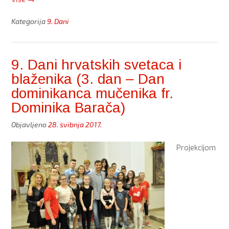
Dani
hrvatskih
Kategorija
9. Dani
svetaca
i
blaženika
9. Dani hrvatskih svetaca i
(4.
blaženika (3. dan ‒ Dan
dan
‒
dominikanca mučenika fr.
Dan
Dominika Barača)
sluge
Božjeg
Objavljeno
28. svibnja 2017.
Franje
Kuharića)”
Projekcijom