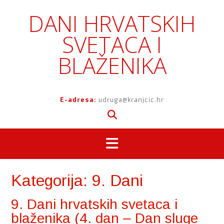
Skip
DANI HRVATSKIH
to
content
SVETACA I
BLAŽENIKA
E-adresa:
udruga@kranjcic.hr
Kategorija:
9. Dani
9. Dani hrvatskih svetaca i
blaženika (4. dan ‒ Dan sluge