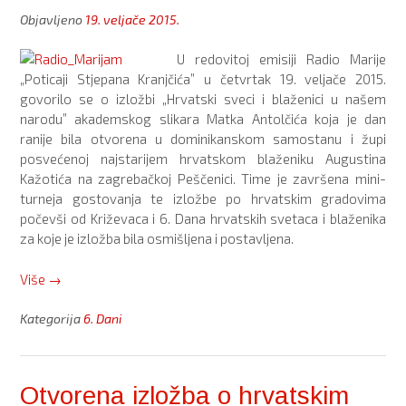
Objavljeno
19. veljače 2015.
U redovitoj emisiji Radio Marije
„Poticaji Stjepana Kranjčića” u četvrtak 19. veljače 2015.
govorilo se o izložbi „Hrvatski sveci i blaženici u našem
narodu” akademskog slikara Matka Antolčića koja je dan
ranije bila otvorena u dominikanskom samostanu i župi
posvećenoj najstarijem hrvatskom blaženiku Augustina
Kažotića na zagrebačkoj Peščenici. Time je završena mini-
turneja gostovanja te izložbe po hrvatskim gradovima
počevši od Križevaca i 6. Dana hrvatskih svetaca i blaženika
za koje je izložba bila osmišljena i postavljena.
“O
Više
→
izložbi
„Hrvatski
Kategorija
6. Dani
sveci
i
blaženici
Otvorena izložba o hrvatskim
u