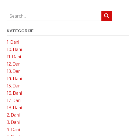
navigation
(4.
dan
–
dan
bl.
KATEGORIJE
Ozane
1. Dani
Kotorske)”
10. Dani
11. Dani
12. Dani
13. Dani
14. Dani
15. Dani
16. Dani
17. Dani
18. Dani
2. Dani
3. Dani
4. Dani