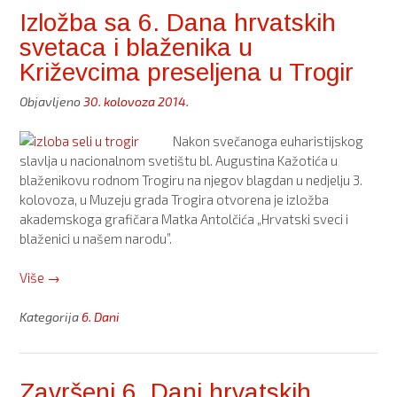
otvorena
Izložba sa 6. Dana hrvatskih
izložba
svetaca i blaženika u
„Hrvatski
sveci
Križevcima preseljena u Trogir
i
Objavljeno
30. kolovoza 2014.
blaženici
u
Nakon svečanoga euharistijskog
našem
slavlja u nacionalnom svetištu bl. Augustina Kažotića u
narodu””
blaženikovu rodnom Trogiru na njegov blagdan u nedjelju 3.
kolovoza, u Muzeju grada Trogira otvorena je izložba
akademskoga grafičara Matka Antolčića „Hrvatski sveci i
blaženici u našem narodu”.
“Izložba
Više
→
sa
6.
Kategorija
6. Dani
Dana
hrvatskih
svetaca
Završeni 6. Dani hrvatskih
i