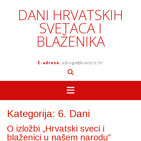
Skip
DANI HRVATSKIH
to
content
SVETACA I
BLAŽENIKA
E-adresa:
udruga@kranjcic.hr
Kategorija:
6. Dani
O izložbi „Hrvatski sveci i
blaženici u našem narodu”