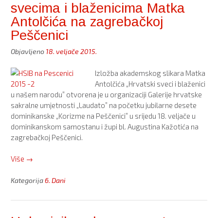
svecima i blaženicima Matka
našem
narodu””
Antolčića na zagrebačkoj
Peščenici
Objavljeno
18. veljače 2015.
Izložba akademskog slikara Matka
Antolčića „Hrvatski sveci i blaženici
u našem narodu” otvorena je u organizaciji Galerije hrvatske
sakralne umjetnosti „Laudato” na početku jubilarne desete
dominikanske „Korizme na Peščenici” u srijedu 18. veljače u
dominikanskom samostanu i župi bl. Augustina Kažotića na
zagrebačkoj Peščenici.
“Otvorena
Više
→
izložba
o
Kategorija
6. Dani
hrvatskim
svecima
i