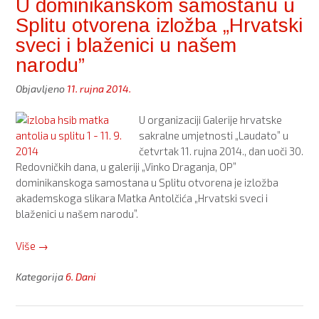
U dominikanskom samostanu u
blaženicima
Splitu otvorena izložba „Hrvatski
Matka
Antolčića
sveci i blaženici u našem
na
narodu”
zagrebačkoj
Peščenici”
Objavljeno
11. rujna 2014.
U organizaciji Galerije hrvatske
sakralne umjetnosti „Laudato” u
četvrtak 11. rujna 2014., dan uoči 30.
Redovničkih dana, u galeriji „Vinko Draganja, OP”
dominikanskoga samostana u Splitu otvorena je izložba
akademskoga slikara Matka Antolčića „Hrvatski sveci i
blaženici u našem narodu”.
“U
Više
→
dominikanskom
samostanu
Kategorija
6. Dani
u
Splitu