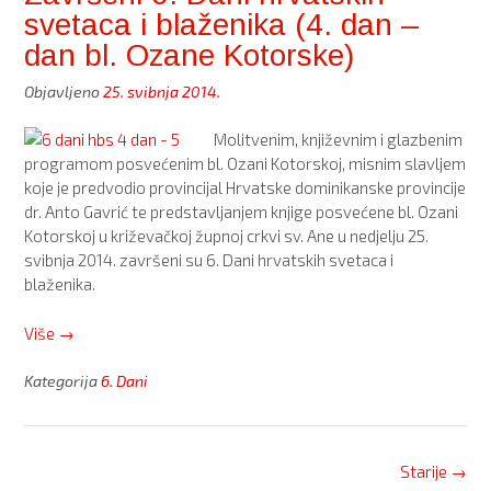
svetaca i blaženika (4. dan –
blaženika
u
dan bl. Ozane Kotorske)
Križevcima
Objavljeno
25. svibnja 2014.
preseljena
u
Molitvenim, književnim i glazbenim
Trogir”
programom posvećenim bl. Ozani Kotorskoj, misnim slavljem
koje je predvodio provincijal Hrvatske dominikanske provincije
dr. Anto Gavrić te predstavljanjem knjige posvećene bl. Ozani
Kotorskoj u križevačkoj župnoj crkvi sv. Ane u nedjelju 25.
svibnja 2014. završeni su 6. Dani hrvatskih svetaca i
blaženika.
“Završeni
Više
→
6.
Dani
Kategorija
6. Dani
hrvatskih
svetaca
i
Posts
Starije
→
blaženika