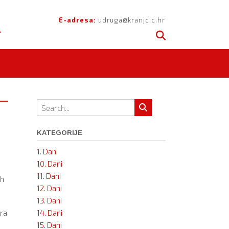
A
E-adresa:
udruga@kranjcic.hr
 –
KATEGORIJE
1. Dani
10. Dani
11. Dani
ih
12. Dani
13. Dani
ara
14. Dani
15. Dani