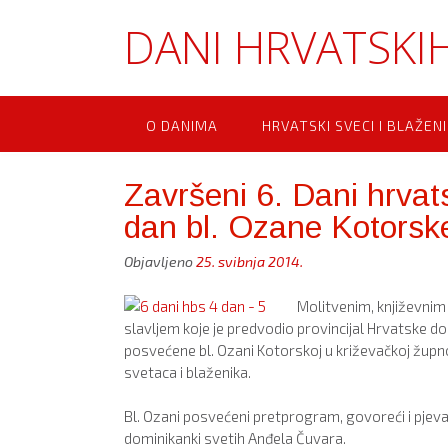
Skip
DANI HRVATSKIH
to
content
O DANIMA
HRVATSKI SVECI I BLAŽENI
Završeni 6. Dani hrvat
dan bl. Ozane Kotorsk
Objavljeno
25. svibnja 2014.
Molitvenim, književni
slavljem koje je predvodio provincijal Hrvatske do
posvećene bl. Ozani Kotorskoj u križevačkoj župnoj 
svetaca i blaženika.
Bl. Ozani posvećeni pretprogram, govoreći i pjeva
dominikanki svetih Anđela Čuvara.