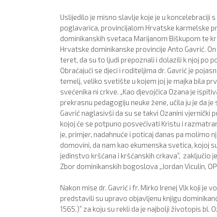
Uslijedilo je misno slavlje koje je u koncelebracij
poglavarica, provincijalom Hrvatske karmelske pr
dominikanskih svetaca Marijanom Biškupom te kr
Hrvatske dominikanske provincije Anto Gavrić. On j
teret, da su to ljudi prepoznali i dolazili k njoj po
Obraćajući se djeci i roditeljima dr. Gavrić je pojasn
temelj, veliko svetište u kojem joj je majka bila prv
svećenika ni crkve. „Kao djevojčica Ozana je ispitiv
prekrasnu pedagogiju neuke žene, učila ju je da je 
Gavrić naglasivši da su se takvi Ozanini vjernički
kojoj će se potpuno posvećivati Kristu i razmatran
je, primjer, nadahnuće i poticaj danas pa molimo nj
domovini, da nam kao ekumenska svetica, kojoj su se
jedinstvo kršćana i kršćanskih crkava”, zaključio j
Zbor dominikanskih bogoslova „Jordan Viculin, OP”
Nakon mise dr. Gavrić i fr. Mirko Irenej Vlk koji j
predstavili su upravo objavljenu knjigu dominika
1565.)” za koju su rekli da je najbolji životopis bl.