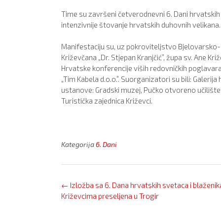
Time su završeni četverodnevni 6. Dani hrvatskih 
intenzivnije štovanje hrvatskih duhovnih velikana.
Manifestaciju su, uz pokroviteljstvo Bjelovarsko-
Križevčana „Dr. Stjepan Kranjčić”, župa sv. Ane Kr
Hrvatske konferencije viših redovničkih poglavara
„Tim Kabela d.o.o.”. Suorganizatori su bili: Galer
ustanove: Gradski muzej, Pučko otvoreno učilište, 
Turistička zajednica Križevci.
Kategorija
6. Dani
Post
←
Izložba sa 6. Dana hrvatskih svetaca i blaženik
navigation
Križevcima preseljena u Trogir