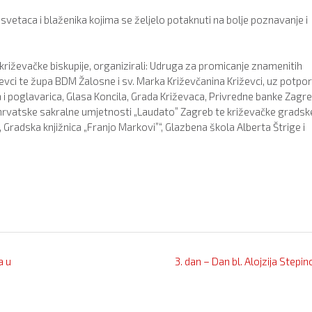
svetaca i blaženika kojima se željelo potaknuti na bolje poznavanje i
križevačke biskupije, organizirali: Udruga za promicanje znamenitih
iževci te župa BDM Žalosne i sv. Marka Križevčanina Križevci, uz potpo
 i poglavarica, Glasa Koncila, Grada Križevaca, Privredne banke Zagre
ija hrvatske sakralne umjetnosti „Laudato” Zagreb te križevačke gradsk
Gradska knjižnica „Franjo Markovi”“, Glazbena škola Alberta Štrige i
a u
3. dan – Dan bl. Alojzija Stepi