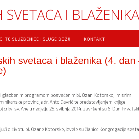
 SVETACA I BLAŽENIK
CI TE SLUŽBENICE I SLUGE BOŽJI
KONTAKT
skih svetaca i blaženika (4. dan
e)
m i glazbenim programom posvećenim bl. Ozani Kotorskoj, misnim
minikanske provincije dr. Anto Gavrić te predstavljanjem knjige
crkvi sv. Ane u nedjelju 25. svibnja 2014. završeni su 6. Dani hrvatsk
jući o životu bl. Ozane Kotorske, izvele su članice Kongregacije sest