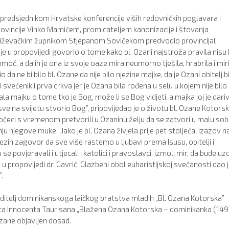
i s predsjednikom Hrvatske konferencije viših redovničkih poglavara i
ovincije Vinko Mamićem, promicateljem kanonizacije i štovanja
iževačkim župnikom Stjepanom Sovičekom predvodio provincijal
e u propovijedi govorio o tome kako bl. Ozani najstroža pravila nisu 
 pomoć, a da ih je ona iz svoje oaze mira neumorno tješila, hrabrila i miri
io da ne bi bilo bl. Ozane da nije bilo njezine majke, da je Ozani obitelj b
i svećenik i prva crkva jer je Ozana bila rođena u selu u kojem nije bilo 
ala majku o tome tko je Bog, može li se Bog vidjeti, a majka joj je dari
sve na svijetu stvorio Bog”, pripovijedao je o životu bl. Ozane Kotorsk
 počeci s vremenom pretvorili u Ozaninu želju da se zatvori u malu sob
ju njegove muke. „Iako je bl. Ozana živjela prije pet stoljeća, izazov 
ezin zagovor da sve više rastemo u ljubavi prema Isusu, obitelji i
 povjeravali i utjecali i katolici i pravoslavci, izmoli mir, da bude uz
e u propovijedi dr. Gavrić. Glazbeni obol euharistijskoj svečanosti dao 
.
e voditelj dominikanskoga laičkog bratstva mladih „Bl. Ozana Kotorska”
nca Innocenta Taurisana „Blažena Ozana Kotorska – dominikanka (149
 Ozane objavljen dosad.