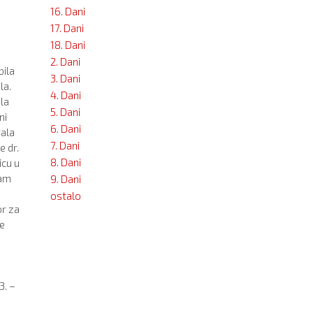
16. Dani
17. Dani
18. Dani
2. Dani
bila
3. Dani
la.
4. Dani
ila
5. Dani
ni
6. Dani
vala
7. Dani
e dr.
8. Dani
icu u
nam
9. Dani
ostalo
or za
je
3. –