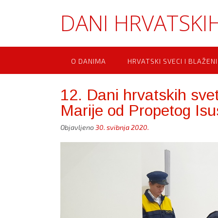
Skip
DANI HRVATSKIH
to
content
O DANIMA
HRVATSKI SVECI I BLAŽENI
12. Dani hrvatskih svet
Marije od Propetog Isu
Objavljeno
30. svibnja 2020.