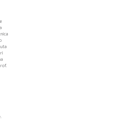
je
a
žnica
o
puta
ri
na
rof.
.