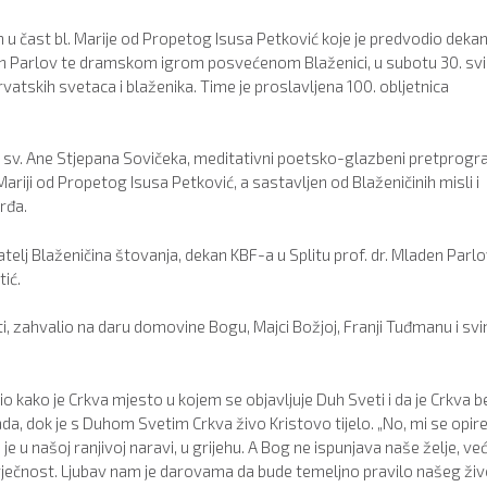
 čast bl. Marije od Propetog Isusa Petković koje je predvodio deka
n Parlov te dramskom igrom posvećenom Blaženici, u subotu 30. svi
atskih svetaca i blaženika. Time je proslavljena 100. obljetnica
 sv. Ane Stjepana Sovičeka, meditativni poetsko-glazbeni pretprog
Mariji od Propetog Isusa Petković, a sastavljen od Blaženičinih misli i
rđa.
catelj Blaženičina štovanja, dekan KBF-a u Splitu prof. dr. Mladen Parlo
ić.
i, zahvalio na daru domovine Bogu, Majci Božjoj, Franji Tuđmanu i sv
o kako je Crkva mjesto u kojem se objavljuje Duh Sveti i da je Crkva b
a, dok je s Duhom Svetim Crkva živo Kristovo tijelo. „No, mi se opi
u našoj ranjivoj naravi, u grijehu. A Bog ne ispunjava naše želje, ve
 vječnost. Ljubav nam je darovama da bude temeljno pravilo našeg živ