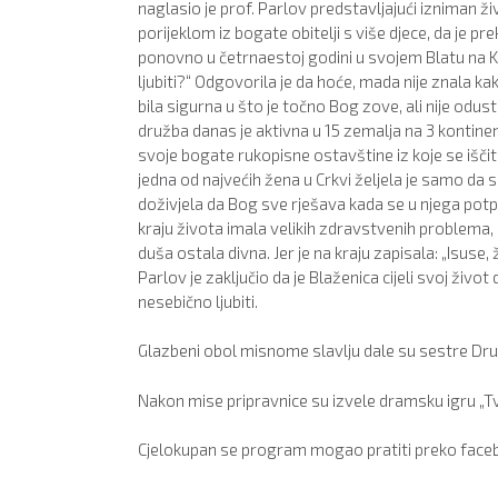
naglasio je prof. Parlov predstavljajući izniman ži
porijeklom iz bogate obitelji s više djece, da je p
ponovno u četrnaestoj godini u svojem Blatu na Kor
ljubiti?“ Odgovorila je da hoće, mada nije znala kak
bila sigurna u što je točno Bog zove, ali nije odusta
družba danas je aktivna u 15 zemalja na 3 kontinent
svoje bogate rukopisne ostavštine iz koje se iščit
jedna od najvećih žena u Crkvi željela je samo da 
doživjela da Bog sve rješava kada se u njega potp
kraju života imala velikih zdravstvenih problema, m
duša ostala divna. Jer je na kraju zapisala: „Isuse,
Parlov je zaključio da je Blaženica cijeli svoj ži
nesebično ljubiti.
Glazbeni obol misnome slavlju dale su sestre Dru
Nakon mise pripravnice su izvele dramsku igru „Tv
Cjelokupan se program mogao pratiti preko faceboo