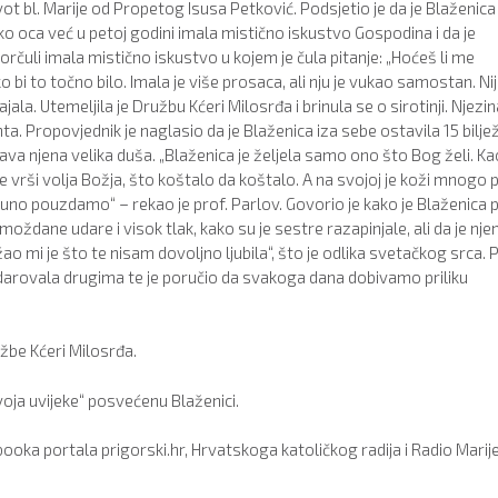
vot bl. Marije od Propetog Isusa Petković. Podsjetio je da je Blaženica
reko oca već u petoj godini imala mistično iskustvo Gospodina i da je
čuli imala mistično iskustvo u kojem je čula pitanje: „Hoćeš li me
o bi to točno bilo. Imala je više prosaca, ali nju je vukao samostan. Ni
jala. Utemeljila je Družbu Kćeri Milosrđa i brinula se o sirotinji. Njezin
a. Propovjednik je naglasio da je Blaženica iza sebe ostavila 15 bilje
ava njena velika duša. „Blaženica je željela samo ono što Bog želi. Ka
se vrši volja Božja, što koštalo da koštalo. A na svojoj je koži mnogo 
uno pouzdamo“ – rekao je prof. Parlov. Govorio je kako je Blaženica p
oždane udare i visok tlak, kako su je sestre razapinjale, ali da je nje
 žao mi je što te nisam dovoljno ljubila“, što je odlika svetačkog srca. P
vot darovala drugima te je poručio da svakoga dana dobivamo priliku
žbe Kćeri Milosrđa.
oja uvijeke“ posvećenu Blaženici.
ka portala prigorski.hr, Hrvatskoga katoličkog radija i Radio Marije