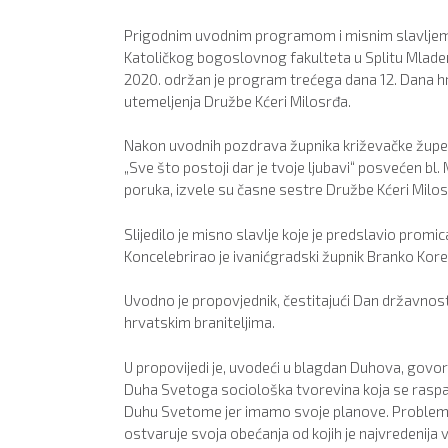
Prigodnim uvodnim programom i misnim slavljem u
Katoličkog bogoslovnog fakulteta u Splitu Mlade
2020. održan je program trećega dana 12. Dana hrv
utemeljenja Družbe Kćeri Milosrđa.
Nakon uvodnih pozdrava župnika križevačke župe
„Sve što postoji dar je tvoje ljubavi“ posvećen bl. 
poruka, izvele su časne sestre Družbe Kćeri Milos
Slijedilo je misno slavlje koje je predslavio promi
Koncelebrirao je ivanićgradski župnik Branko Koret
Uvodno je propovjednik, čestitajući Dan državnost
hrvatskim braniteljima.
U propovijedi je, uvodeći u blagdan Duhova, govori
Duha Svetoga sociološka tvorevina koja se raspad
Duhu Svetome jer imamo svoje planove. Problem je 
ostvaruje svoja obećanja od kojih je najvredenija