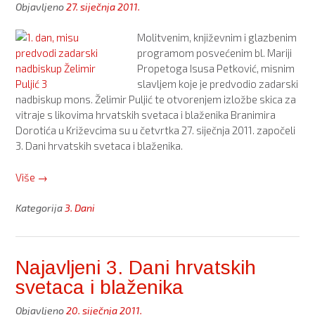
Objavljeno
27. siječnja 2011.
Molitvenim, književnim i glazbenim
programom posvećenim bl. Mariji
Propetoga Isusa Petković, misnim
slavljem koje je predvodio zadarski
nadbiskup mons. Želimir Puljić te otvorenjem izložbe skica za
vitraje s likovima hrvatskih svetaca i blaženika Branimira
Dorotića u Križevcima su u četvrtka 27. siječnja 2011. započeli
3. Dani hrvatskih svetaca i blaženika.
“Započeli
Više
→
3.
Dani
Kategorija
3. Dani
hrvatskih
svetaca
i
Najavljeni 3. Dani hrvatskih
blaženika
svetaca i blaženika
(1.
dan
Objavljeno
20. siječnja 2011.