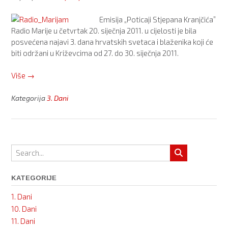
–
Dan
Emisija „Poticaji Stjepana Kranjčića”
bl.
Radio Marije u četvrtak 20. siječnja 2011. u cijelosti je bila
Marije
posvećena najavi 3. dana hrvatskih svetaca i blaženika koji će
Propetoga
biti održani u Križevcima od 27. do 30. siječnja 2011.
Isusa
Petković)”
“Najavljeni
Više
→
3.
Dani
Kategorija
3. Dani
hrvatskih
svetaca
i
blaženika”
KATEGORIJE
1. Dani
10. Dani
11. Dani