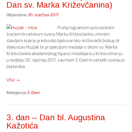
Dan sv. Marka Križevčanina)
Objavljeno
30. siječnja 2011.
Pretprogramom posvećenim
trećem hrvatskom svecu Marku Križevčaninu, misnim
slavljem koje je predvodio bjelovarsko-križevački biskup dr.
Vjekoslav Huzjak te projekcijom medalje s likom sv. Marka
Križevčanina akademskog kipara i medaljara u Križevcima su
u nedjelju 30. siječnja 2011. završeni 3. Dani hrvatskih svetaca i
blaženika.
“Završeni
Više
→
3.
Dani
Kategorija
3. Dani
hrvatskih
svetaca
i
3. dan – Dan bl. Augustina
blaženika
Kažotića
(4.
dan