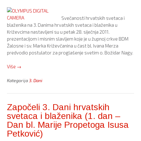
Svečanosti hrvatskih svetaca i
blaženika na 3. Danima hrvatskih svetaca i blaženika u
Križevcima nastavljeni su u petak 28. siječnja 2011.
prezentacijom i misnim slavljem koje je u župnoj crkve BDM
Žalosne i sv. Marka Križevčanina u čast bl. Ivana Merza
predvodio postulator za proglašenje svetim o. Božidar Nagy.
“2.
Više
→
dan
–
Kategorija
3. Dani
Dan
bl.
Ivana
Započeli 3. Dani hrvatskih
Merza”
svetaca i blaženika (1. dan –
Dan bl. Marije Propetoga Isusa
Petković)