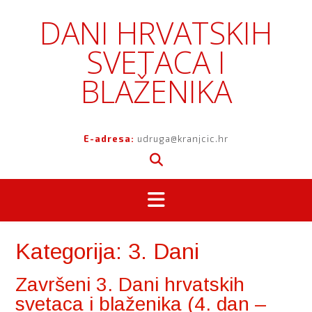
Skip
DANI HRVATSKIH
to
content
SVETACA I
BLAŽENIKA
E-adresa:
udruga@kranjcic.hr
Kategorija:
3. Dani
Završeni 3. Dani hrvatskih
svetaca i blaženika (4. dan –