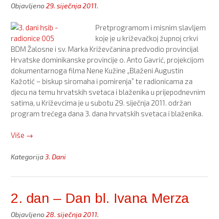
Objavljeno
29. siječnja 2011.
–
Dan
Pretprogramom i misnim slavljem
sv.
koje je u križevačkoj župnoj crkvi
Marka
BDM Žalosne i sv. Marka Križevčanina predvodio provincijal
Križevčanina)”
Hrvatske dominikanske provincije o. Anto Gavrić, projekcijom
dokumentarnoga filma Nene Kužine „Blaženi Augustin
Kažotić – biskup siromaha i pomirenja” te radionicama za
djecu na temu hrvatskih svetaca i blaženika u prijepodnevnim
satima, u Križevcima je u subotu 29. siječnja 2011. održan
program trećega dana 3. dana hrvatskih svetaca i blaženika.
“3.
Više
→
dan
–
Kategorija
3. Dani
Dan
bl.
Augustina
2. dan – Dan bl. Ivana Merza
Kažotića”
Objavljeno
28. siječnja 2011.