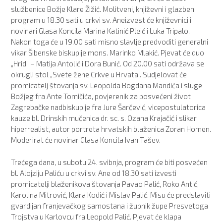
službenice Božje Klare Žižić. Molitveni, književni i glazbeni
program u 18.30 sati u crkvi sv. Aneizvest će književnici i
novinari Glasa Koncila Marina Katinić Pleić i Luka Tripalo.
Nakon toga će u 19.00 sati misno slavlje predvoditi generalni
vikar Šibenske biskupije mons. Marinko Mlakić. Pjevat će duo
„Hrid“ – Matija Antolić i Dora Bunić. Od 20.00 sati održava se
okrugli stol „Svete žene Crkve u Hrvata“. Sudjelovat će
promicatelj štovanja sv. Leopolda Bogdana Mandića i sluge
Božjeg fra Ante Tomičića, povjerenik za posvećeni život
Zagrebačke nadbiskupije fra Jure Šarčević, vicepostulatorica
kauze bl. Drinskih mučenica dr. sc. s. Ozana Krajačić i slikar
hiperrealist, autor portreta hrvatskih blaženica Zoran Homen.
Moderirat će novinar Glasa Koncila Ivan Tašev.
Trećega dana, u subotu 24. svibnja, program će biti posvećen
bl. Alojziju Paliću u crkvi sv. Ane od 18.30 sati izvesti
promicatelji blaženikova štovanja Pavao Palić, Roko Antić,
Karolina Mitrović, Klara Kodić i Mislav Palić. Misu će predslaviti
gvardijan franjevačkog samostana i župnik župe Presvetoga
Trojstva u Karlovcu fra Leopold Palić. Pjevat će klapa