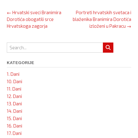
Post
←
Hrvatski sveci Branimira
Portreti hrvatskih svetaca i
navigation
Dorotića obogatili srce
blaženika Branimira Dorotića
Hrvatskoga zagorja
izloženi u Pakracu
→
KATEGORIJE
1. Dani
10. Dani
11. Dani
12. Dani
13. Dani
14. Dani
15. Dani
16. Dani
17. Dani