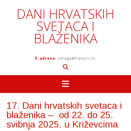
Skip
DANI HRVATSKIH
to
content
SVETACA I
BLAŽENIKA
E-adresa:
udruga@kranjcic.hr
17. Dani hrvatskih svetaca i
blaženika – od 22. do 25.
svibnja 2025. u Križevcima