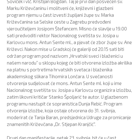
Soviček i vlč. Kristijan Bogdan. Taj je prvi dan posvećen sv.
Marku Križevčaninu i molitveni će, književni i glazbeni
program njemu u čast izvesti župljani župe sv. Marka
Križevčanina sa Selske ceste u Zagrebu predvođeni
vjeroučiteljem Josipom Štefancem. Misno će slavlje u 19.00
sati predvoditi rektor Nacionalnog svetišta sv. Josipa u
Karlovcu mons. Antun Sente ml., a pjevat će zbor župe sv. Ane
Križevci. Nakon mise u Gradskoj će galeriji od 20.15 sati biti
održan program pod nazivom „Hrvatski sveci i blaženici u
našem narodu“ u sklopu kojeg će biti otvorena izložba akrilika
na platnu s portretima hrvatskih svetaca i blaženika
akademskog slikara Tihomira Lončara. U svečanosti
otvorenja sudjelovat će mons. Antun Sente ml. koji u ime
Nacionalnog svetišta sv. Josipa u Karlovcu organizira izložbu,
zatim likovni kritičar Stanko Špoljarić te autor. U glazbenom
programu nastupit će sopranistica Dunja Rebić. Program
otvorenja izložbe, koja ostaje otvorena do 31. svibnja,
moderirat će Tanja Baran, predsjednica Udruge za promicanje
znamenitih Križevčana „Dr. Stjepan Kranjčić“.
Drugi dan manifestacije, petak 23. svibnja, bit će u čast