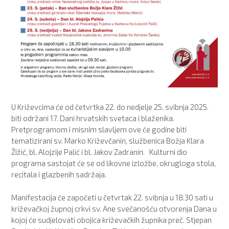
U Križevcima će od četvrtka 22. do nedjelje 25. svibnja 2025.
biti održani 17. Dani hrvatskih svetaca i blaženika.
Pretprogramom i misnim slavljem ove će godine biti
tematizirani sv. Marko Križevčanin, službenica Božja Klara
Žižić, bl. Alojzije Palić i bl. Jakov Zadranin. Kulturni dio
programa sastojat će se od likovne izložbe, okrugloga stola,
recitala i glazbenih sadržaja.
Manifestacija će započeti u četvrtak 22. svibnja u 18.30 sati u
križevačkoj župnoj crkvi sv. Ane svečanošću otvorenja Dana u
kojoj će sudjelovati obojica križevačkih župnika preč. Stjepan