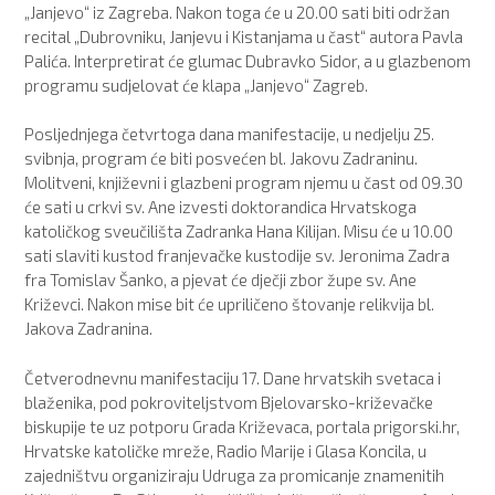
„Janjevo“ iz Zagreba. Nakon toga će u 20.00 sati biti održan
recital „Dubrovniku, Janjevu i Kistanjama u čast“ autora Pavla
Palića. Interpretirat će glumac Dubravko Sidor, a u glazbenom
programu sudjelovat će klapa „Janjevo“ Zagreb.
Posljednjega četvrtoga dana manifestacije, u nedjelju 25.
svibnja, program će biti posvećen bl. Jakovu Zadraninu.
Molitveni, književni i glazbeni program njemu u čast od 09.30
će sati u crkvi sv. Ane izvesti doktorandica Hrvatskoga
katoličkog sveučilišta Zadranka Hana Kilijan. Misu će u 10.00
sati slaviti kustod franjevačke kustodije sv. Jeronima Zadra
fra Tomislav Šanko, a pjevat će dječji zbor župe sv. Ane
Križevci. Nakon mise bit će upriličeno štovanje relikvija bl.
Jakova Zadranina.
Četverodnevnu manifestaciju 17. Dane hrvatskih svetaca i
blaženika, pod pokroviteljstvom Bjelovarsko-križevačke
biskupije te uz potporu Grada Križevaca, portala prigorski.hr,
Hrvatske katoličke mreže, Radio Marije i Glasa Koncila, u
zajedništvu organiziraju Udruga za promicanje znamenitih