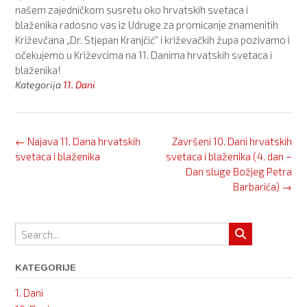
našem zajedničkom susretu oko hrvatskih svetaca i
blaženika radosno vas iz Udruge za promicanje znamenitih
Križevčana „Dr. Stjepan Kranjčić“ i križevačkih župa pozivamo i
očekujemo u Križevcima na 11. Danima hrvatskih svetaca i
blaženika!
Kategorija
11. Dani
Post
←
Najava 11. Dana hrvatskih
Završeni 10. Dani hrvatskih
navigation
svetaca i blaženika
svetaca i blaženika (4. dan –
Dan sluge Božjeg Petra
Barbarića)
→
KATEGORIJE
1. Dani