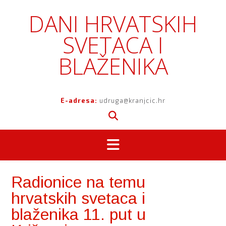
Skip
DANI HRVATSKIH
to
content
SVETACA I
BLAŽENIKA
E-adresa:
udruga@kranjcic.hr
Radionice na temu
hrvatskih svetaca i
blaženika 11. put u