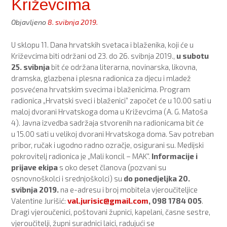
Križevcima
Objavljeno
8. svibnja 2019.
U sklopu 11. Dana hrvatskih svetaca i blaženika, koji će u
Križevcima biti održani od 23. do 26. svibnja 2019.,
u subotu
25. svibnja
bit će održana literarna, novinarska, likovna,
dramska, glazbena i plesna radionica za djecu i mladež
posvećena hrvatskim svecima i blaženicima. Program
radionica „Hrvatski sveci i blaženici“ započet će u 10.00 sati u
maloj dvorani Hrvatskoga doma u Križevcima (A. G. Matoša
4). Javna izvedba sadržaja stvorenih na radionicama bit će
u 15.00 sati u velikoj dvorani Hrvatskoga doma. Sav potreban
pribor, ručak i ugodno radno ozračje, osigurani su. Medijski
pokrovitelj radionica je „Mali koncil – MAK“.
Informacije i
prijave ekipa
s oko deset članova (pozvani su
osnovnoškolci i srednjoškolci) su
do ponedjeljka 20.
svibnja 2019.
na e-adresu i broj mobitela vjeroučiteljice
Valentine Jurišić:
val.jurisic@gmail.com
, 098 1784 005
.
Dragi vjeroučenici, poštovani župnici, kapelani, časne sestre,
vjeroučitelji, župni suradnici laici, radujući se