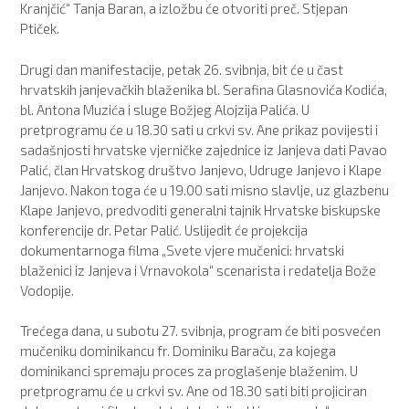
Kranjčić“ Tanja Baran, a izložbu će otvoriti preč. Stjepan
Ptiček.
Drugi dan manifestacije, petak 26. svibnja, bit će u čast
hrvatskih janjevačkih blaženika bl. Serafina Glasnovića Kodića,
bl. Antona Muzića i sluge Božjeg Alojzija Palića. U
pretprogramu će u 18.30 sati u crkvi sv. Ane prikaz povijesti i
sadašnjosti hrvatske vjerničke zajednice iz Janjeva dati Pavao
Palić, član Hrvatskog društvo Janjevo, Udruge Janjevo i Klape
Janjevo. Nakon toga će u 19.00 sati misno slavlje, uz glazbenu
Klape Janjevo, predvoditi generalni tajnik Hrvatske biskupske
konferencije dr. Petar Palić. Uslijedit će projekcija
dokumentarnoga filma „Svete vjere mučenici: hrvatski
blaženici iz Janjeva i Vrnavokola“ scenarista i redatelja Bože
Vodopije.
Trećega dana, u subotu 27. svibnja, program će biti posvećen
mučeniku dominikancu fr. Dominiku Baraču, za kojega
dominikanci spremaju proces za proglašenje blaženim. U
pretprogramu će u crkvi sv. Ane od 18.30 sati biti projiciran