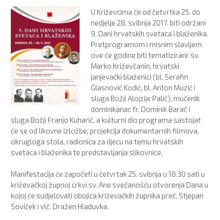
U Križevcima će od četvrtka 25. do
nedjelje 28. svibnja 2017. biti održani
9. Dani hrvatskih svetaca i blaženika.
Pretprogramom i misnim slavljem
ove će godine biti tematizirani: sv.
Marko Križevčanin, hrvatski
janjevački blaženici (bl. Serafin
Glasnović Kodić, bl. Anton Muzić i
sluga Božji Alojzije Palić), mučenik
dominikanac fr. Dominik Barač i
sluga Božji Franjo Kuharić, a kulturni dio programa sastojat
će se od likovne izložbe, projekcija dokumentarnih filmova,
okrugloga stola, radionica za djecu na temu hrvatskih
svetaca i blaženika te predstavljanja slikovnice.
Manifestacija će započeti u četvrtak 25. svibnja u 18.30 sati u
križevačkoj župnoj crkvi sv. Ane svečanošću otvorenja Dana u
kojoj će sudjelovati obojica križevačkih župnika preč. Stjepan
Soviček i vlč. Dražen Hladuvka.