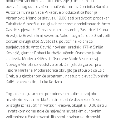
dokumentrani film Laudato televizije „U ime naroda“
posvećenog dubrovačkim mučenicima i fr. Dominiku Baraču.
Autorica filma je Nada Prkačin, a producentica Ksenija
Abramović. Misno će slavlje u 19.00 sati predvoditi prodekan
Fakulteta filozofije i religijskih znanosti dominikanac dr. Anto
Gavrić, s pjevat će Ženski vokalni ansambl „Pastirice“ i Klapa
Brestje iz Brestja kraj Sesveta. Nakon toga će, od 20 sati, biti
održan okrugli stol „Svetost u politici“ na kojem će
sudjelovati dr. Anto Gavrić, novinar i urednik HRT-a Siniša
Kovačić, glumac Robert Kurbaša, učenici Osnovne škole
Ljudevita Modeca Križevci i Osnovne škole Visoko kraj
Novoga Marofa uz vodstvo prof. Danijele Zagorec i prof.
Tibora Martana. Moderatorica okrugloga stola bit će Lejdi
Oreb, a u glazbenom će programu nastupiti pjevač Zvonimir
Kalić uz korepeticiju Luke Kotlara.
Toga dana u jutarnjim i popodnevnim satima svoj obol
hrvatskim svecima i blaženicima dat će djeca koja će se,
pristigla iz različitih hrvatskih krajeva, okupiti u 10.00 sati u
Hrvatskom domu gdje će najvećim hrvatskim duhovnim
velikanima u čast stvarati literarni, novinarski, dramski,