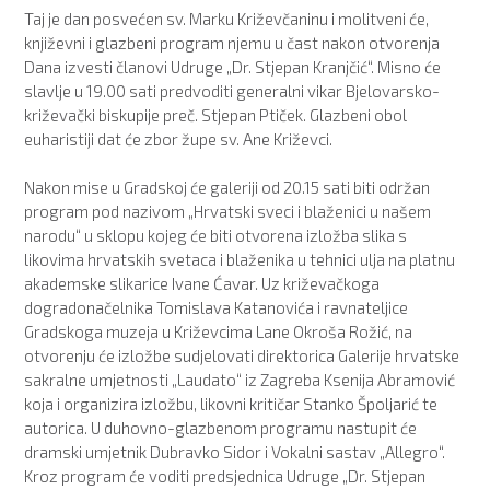
Taj je dan posvećen sv. Marku Križevčaninu i molitveni će,
književni i glazbeni program njemu u čast nakon otvorenja
Dana izvesti članovi Udruge „Dr. Stjepan Kranjčić“. Misno će
slavlje u 19.00 sati predvoditi generalni vikar Bjelovarsko-
križevački biskupije preč. Stjepan Ptiček. Glazbeni obol
euharistiji dat će zbor župe sv. Ane Križevci.
Nakon mise u Gradskoj će galeriji od 20.15 sati biti održan
program pod nazivom „Hrvatski sveci i blaženici u našem
narodu“ u sklopu kojeg će biti otvorena izložba slika s
likovima hrvatskih svetaca i blaženika u tehnici ulja na platnu
akademske slikarice Ivane Ćavar. Uz križevačkoga
dogradonačelnika Tomislava Katanovića i ravnateljice
Gradskoga muzeja u Križevcima Lane Okroša Rožić, na
otvorenju će izložbe sudjelovati direktorica Galerije hrvatske
sakralne umjetnosti „Laudato“ iz Zagreba Ksenija Abramović
koja i organizira izložbu, likovni kritičar Stanko Špoljarić te
autorica. U duhovno-glazbenom programu nastupit će
dramski umjetnik Dubravko Sidor i Vokalni sastav „Allegro“.
Kroz program će voditi predsjednica Udruge „Dr. Stjepan