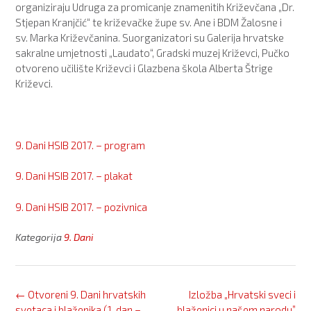
organiziraju Udruga za promicanje znamenitih Križevčana „Dr.
Stjepan Kranjčić“ te križevačke župe sv. Ane i BDM Žalosne i
sv. Marka Križevčanina. Suorganizatori su Galerija hrvatske
sakralne umjetnosti „Laudato“, Gradski muzej Križevci, Pučko
otvoreno učilište Križevci i Glazbena škola Alberta Štrige
Križevci.
9. Dani HSIB 2017. – program
9. Dani HSIB 2017. – plakat
9. Dani HSIB 2017. – pozivnica
Kategorija
9. Dani
Post
←
Otvoreni 9. Dani hrvatskih
Izložba „Hrvatski sveci i
navigation
svetaca i blaženika (1. dan –
blaženici u našem narodu”