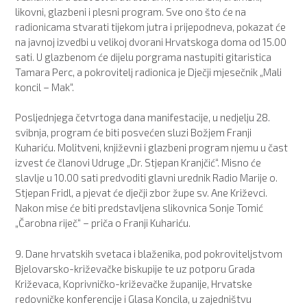
likovni, glazbeni i plesni program. Sve ono što će na
radionicama stvarati tijekom jutra i prijepodneva, pokazat će
na javnoj izvedbi u velikoj dvorani Hrvatskoga doma od 15.00
sati. U glazbenom će dijelu porgrama nastupiti gitaristica
Tamara Perc, a pokrovitelj radionica je Dječji mjesečnik „Mali
koncil – Mak“.
Posljednjega četvrtoga dana manifestacije, u nedjelju 28.
svibnja, program će biti posvećen sluzi Božjem Franji
Kuhariću. Molitveni, književni i glazbeni program njemu u čast
izvest će članovi Udruge „Dr. Stjepan Kranjčić“. Misno će
slavlje u 10.00 sati predvoditi glavni urednik Radio Marije o.
Stjepan Fridl, a pjevat će dječji zbor župe sv. Ane Križevci.
Nakon mise će biti predstavljena slikovnica Sonje Tomić
„Čarobna riječ“ – priča o Franji Kuhariću.
9. Dane hrvatskih svetaca i blaženika, pod pokroviteljstvom
Bjelovarsko-križevačke biskupije te uz potporu Grada
Križevaca, Koprivničko-križevačke županije, Hrvatske
redovničke konferencije i Glasa Koncila, u zajedništvu