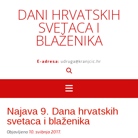
Skip
DANI HRVATSKIH
to
content
SVETACA I
BLAŽENIKA
E-adresa:
udruga@kranjcic.hr
Najava 9. Dana hrvatskih
svetaca i blaženika
Objavljeno
10. svibnja 2017.