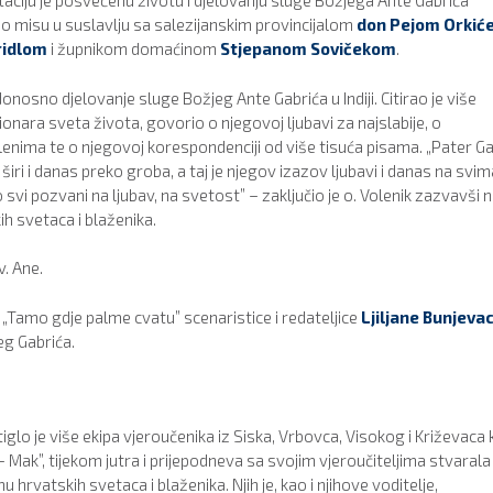
aciju je posvećenu životu i djelovanju sluge Božjega Ante Gabrića
dio misu u suslavlju sa salezijanskim provincijalom
don Pejom Orkić
ridlom
i župnikom domaćinom
Stjepanom Sovičekom
.
onosno djelovanje sluge Božjeg Ante Gabrića u Indiji. Citirao je više
onara sveta života, govorio o njegovoj ljubavi za najslabije, o
lenima te o njegovoj korespondenciji od više tisuća pisama. „Pater Ga
e širi i danas preko groba, a taj je njegov izazov ljubavi i danas na svim
svi pozvani na ljubav, na svetost” – zaključio je o. Volenik zazvavši 
ih svetaca i blaženika.
. Ane.
„Tamo gdje palme cvatu” scenaristice i redateljice
Ljiljane Bunjeva
eg Gabrića.
glo je više ekipa vjeroučenika iz Siska, Vrbovca, Visokog i Križevaca 
 Mak”, tijekom jutra i prijepodneva sa svojim vjeroučiteljima stvarala
 hrvatskih svetaca i blaženika. Njih je, kao i njihove voditelje,