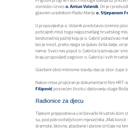
Prigodni program uoči misnoga slavlja uz prezent
osmislio i izveo
o. Antun Volenik
. On je i predvo
glavnim urednikom Radio Marije
o. Stjepanom F
U propovijedi je o. Volenik predstavio iznimno plod
poticajnih misli toga najpoznatijeg hrvatskog misi
beskonačnoj pažnji koju je o. Gabrić pokazivao ma
bio je most, preko njega se ljubav širila dalje, on j
nama. Sveci nas poput o. Gabrića izazivaju jer smo 
kraju propovijedi zagovor o. Gabrića i svih hrvatsk
Glazbeni obol misnome slavlju dao je zbor župe sv
Nakon mise projiciran je dokumentarni film HRT-a 
Filipović
posvećen životu i djelovanju sluge Božj
Radionice za djecu
Tijekom prijepodneva u križevački Hrvatski dom sti
su, pod pokroviteljstvom mjesečnika „Mali koncil –
dramske, likovne, glazbene i plesne izričaje na temu