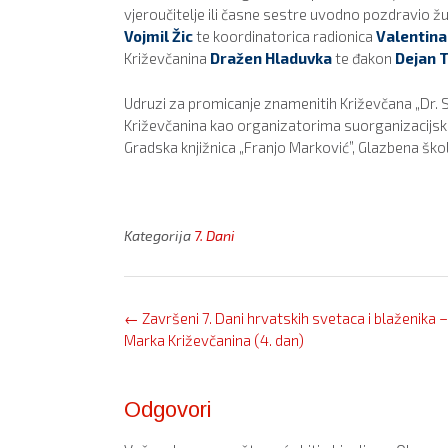
vjeroučitelje ili časne sestre uvodno pozdravio ž
Vojmil Žic
te koordinatorica radionica
Valentina 
Križevčanina
Dražen Hladuvka
te đakon
Dejan T
Udruzi za promicanje znamenitih Križevčana „Dr. S
Križevčanina kao organizatorima suorganizacijski
Gradska knjižnica „Franjo Marković”, Glazbena škol
Kategorija
7. Dani
Post
←
Završeni 7. Dani hrvatskih svetaca i blaženika –
navigation
Marka Križevčanina (4. dan)
Odgovori