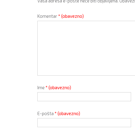
Vaša adresa e-pošte neće biti objavljena.
Obavezn
Komentar
* (obavezno)
Ime
* (obavezno)
E-pošta
* (obavezno)