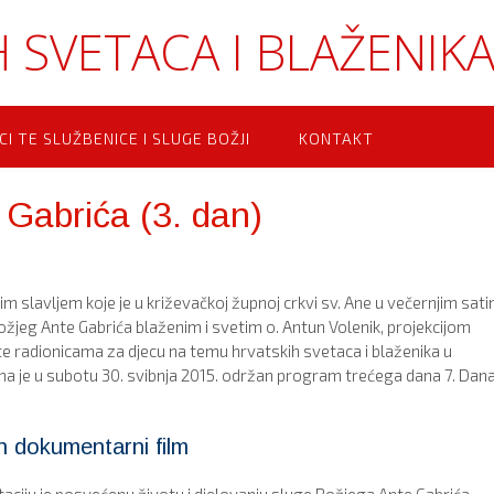
 SVETACA I BLAŽENIK
CI TE SLUŽBENICE I SLUGE BOŽJI
KONTAKT
 Gabrića (3. dan)
 slavljem koje je u križevačkoj župnoj crkvi sv. Ane u večernjim sat
žjeg Ante Gabrića blaženim i svetim o. Antun Volenik, projekcijom
 radionicama za djecu na temu hrvatskih svetaca i blaženika u
a je u subotu 30. svibnja 2015. održan program trećega dana 7. Dan
n dokumentarni film