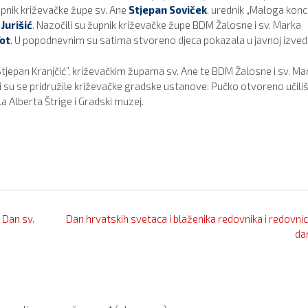
upnik križevačke župe sv. Ane
Stjepan Soviček
, urednik „Maloga konci
Jurišić
. Nazočili su župnik križevačke župe BDM Žalosne i sv. Marka
ot
. U popodnevnim su satima stvoreno djeca pokazala u javnoj izvedb
tjepan Kranjčić”, križevačkim župama sv. Ane te BDM Žalosne i sv. Ma
 su se pridružile križevačke gradske ustanove: Pučko otvoreno učiliš
a Alberta Štrige i Gradski muzej.
 Dan sv.
Dan hrvatskih svetaca i blaženika redovnika i redovnic
da