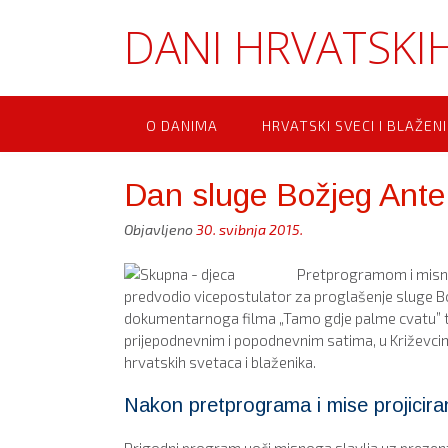
Skip
DANI HRVATSKIH
to
content
O DANIMA
HRVATSKI SVECI I BLAŽENI
Dan sluge Božjeg Ante
Objavljeno
30. svibnja 2015.
Pretprogramom i misnim
predvodio vicepostulator za proglašenje sluge Bo
dokumentarnoga filma „Tamo gdje palme cvatu” te
prijepodnevnim i popodnevnim satima, u Križevcim
hrvatskih svetaca i blaženika.
Nakon pretprograma i mise projicira