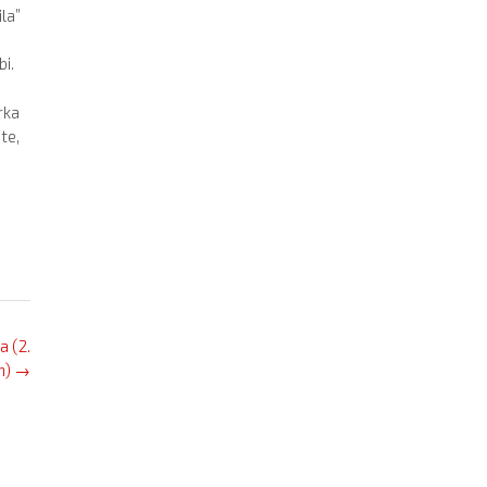
la”
i.
rka
te,
a (2.
n)
→