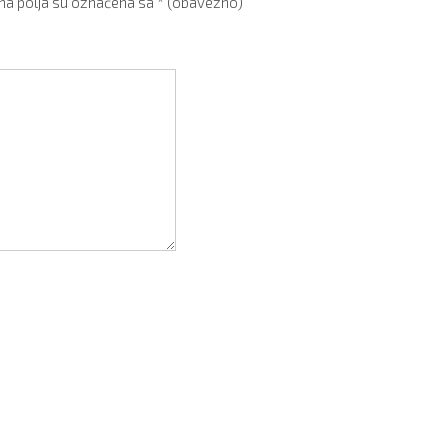
a polja su označena sa
* (obavezno)