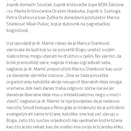
župnik domaćin Soviček, župnik križevačke župe BDM Žalosne
i sv. Marka Križevčanina Dražen Hladuvka, župnik iz Svetoga
Petra Orehovca Ivan Žufika te donedavni postulator Marice
Stanković Milan Pušec, koji je duhovnik na zagrebačkoj
bogosloviji.
U propovijedi je dr. Mamić rekao da je Marica Stanković
vjerovala da ljudi koji su se posvetili Bogu, unatoč svojim
slabostima, mogu utjecati na društvo u cjelini. No vjernici, da
bi bili prenositelji vjere, najprije trebaju izgrađivati sebe,
naglasio je dr. Mamić preporučivši Maricu Stanković kao uzor
za današnje vjerničke izazove. „Ona se tada posvetila
organiziranju katoličke akcije nasuprot liberalnih ideja onoga
vremena, dok nam danas treba odgovor slične naravi jer
današnje liberalne ideje nisu u intelektualizmu, nego u moći i
vlasti”, naglasio je dr. Mamić te ispripovijedao da je nedavno
nazočio Sinodi biskupa u Rimu gdje je istaknuto da je potrebno
evangelizirati same kršćane, katolike, one koji već vjeruju u
Boga, zato što sustav vrijednosti nije ujednačen kod kršćana
kao što je bio nekad, kao da svatko ima svoju kršćansku etiku.