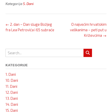
Kategorija
5. Dani
Post
←
2. dan – Dan sluge Božjeg
O najvećim hrvatskim
navigation
fra Lea Petrovića i 65 subraće
velikanima – peti put u
Križevcima
→
KATEGORIJE
1. Dani
10. Dani
11. Dani
12. Dani
13. Dani
14. Dani
15. Dani