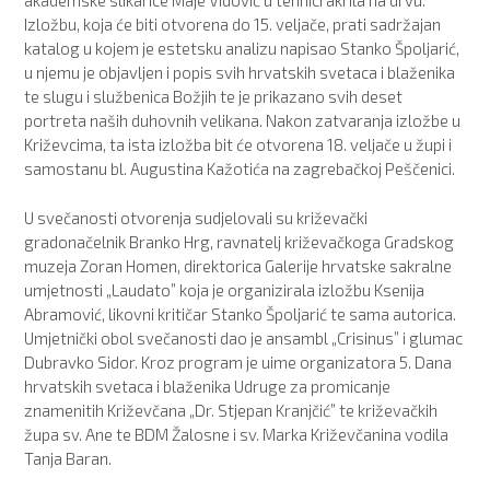
akademske slikarice Maje Vidović u tehnici akrila na drvu.
Izložbu, koja će biti otvorena do 15. veljače, prati sadržajan
katalog u kojem je estetsku analizu napisao Stanko Špoljarić,
u njemu je objavljen i popis svih hrvatskih svetaca i blaženika
te slugu i službenica Božjih te je prikazano svih deset
portreta naših duhovnih velikana. Nakon zatvaranja izložbe u
Križevcima, ta ista izložba bit će otvorena 18. veljače u župi i
samostanu bl. Augustina Kažotića na zagrebačkoj Peščenici.
U svečanosti otvorenja sudjelovali su križevački
gradonačelnik Branko Hrg, ravnatelj križevačkoga Gradskog
muzeja Zoran Homen, direktorica Galerije hrvatske sakralne
umjetnosti „Laudato” koja je organizirala izložbu Ksenija
Abramović, likovni kritičar Stanko Špoljarić te sama autorica.
Umjetnički obol svečanosti dao je ansambl „Crisinus” i glumac
Dubravko Sidor. Kroz program je uime organizatora 5. Dana
hrvatskih svetaca i blaženika Udruge za promicanje
znamenitih Križevčana „Dr. Stjepan Kranjčić” te križevačkih
župa sv. Ane te BDM Žalosne i sv. Marka Križevčanina vodila
Tanja Baran.