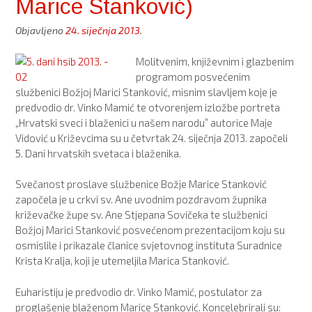
Marice Stanković)
Objavljeno
24. siječnja 2013.
Molitvenim, književnim i glazbenim
programom posvećenim
službenici Božjoj Marici Stanković, misnim slavljem koje je
predvodio dr. Vinko Mamić te otvorenjem izložbe portreta
„Hrvatski sveci i blaženici u našem narodu” autorice Maje
Vidović u Križevcima su u četvrtak 24. siječnja 2013. započeli
5. Dani hrvatskih svetaca i blaženika.
Svečanost proslave službenice Božje Marice Stanković
započela je u crkvi sv. Ane uvodnim pozdravom župnika
križevačke župe sv. Ane Stjepana Sovičeka te službenici
Božjoj Marici Stanković posvećenom prezentacijom koju su
osmislile i prikazale članice svjetovnog instituta Suradnice
Krista Kralja, koji je utemeljila Marica Stanković.
Euharistiju je predvodio dr. Vinko Mamić, postulator za
proglašenje blaženom Marice Stanković. Koncelebrirali su: