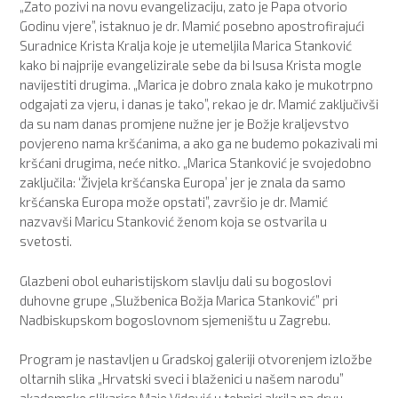
„Zato pozivi na novu evangelizaciju, zato je Papa otvorio
Godinu vjere”, istaknuo je dr. Mamić posebno apostrofirajući
Suradnice Krista Kralja koje je utemeljila Marica Stanković
kako bi najprije evangelizirale sebe da bi Isusa Krista mogle
navijestiti drugima. „Marica je dobro znala kako je mukotrpno
odgajati za vjeru, i danas je tako”, rekao je dr. Mamić zaključivši
da su nam danas promjene nužne jer je Božje kraljevstvo
povjereno nama kršćanima, a ako ga ne budemo pokazivali mi
kršćani drugima, neće nitko. „Marica Stanković je svojedobno
zaključila: ‘Živjela kršćanska Europa’ jer je znala da samo
kršćanska Europa može opstati”, završio je dr. Mamić
nazvavši Maricu Stanković ženom koja se ostvarila u
svetosti.
Glazbeni obol euharistijskom slavlju dali su bogoslovi
duhovne grupe „Službenica Božja Marica Stanković” pri
Nadbiskupskom bogoslovnom sjemeništu u Zagrebu.
Program je nastavljen u Gradskoj galeriji otvorenjem izložbe
oltarnih slika „Hrvatski sveci i blaženici u našem narodu”