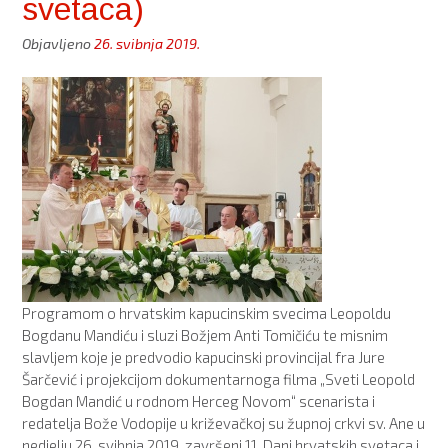
svetaca)
Objavljeno
26. svibnja 2019.
Programom o hrvatskim kapucinskim svecima Leopoldu
Bogdanu Mandiću i sluzi Božjem Anti Tomičiću te misnim
slavljem koje je predvodio kapucinski provincijal fra Jure
Šarčević i projekcijom dokumentarnoga filma „Sveti Leopold
Bogdan Mandić u rodnom Herceg Novom“ scenarista i
redatelja Bože Vodopije u križevačkoj su župnoj crkvi sv. Ane u
nedjelju 26. svibnja 2019. završeni 11. Dani hrvatskih svetaca i