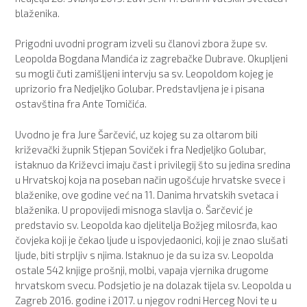
blaženika.
Prigodni uvodni program izveli su članovi zbora župe sv.
Leopolda Bogdana Mandića iz zagrebačke Dubrave. Okupljeni
su mogli čuti zamišljeni intervju sa sv. Leopoldom kojeg je
uprizorio fra Nedjeljko Golubar. Predstavljena je i pisana
ostavština fra Ante Tomičića.
Uvodno je fra Jure Šarčević, uz kojeg su za oltarom bili
križevački župnik Stjepan Soviček i fra Nedjeljko Golubar,
istaknuo da Križevci imaju čast i privilegij što su jedina sredina
u Hrvatskoj koja na poseban način ugošćuje hrvatske svece i
blaženike, ove godine već na 11. Danima hrvatskih svetaca i
blaženika. U propovijedi misnoga slavlja o. Šarčević je
predstavio sv. Leopolda kao djelitelja Božjeg milosrđa, kao
čovjeka koji je čekao ljude u ispovjedaonici, koji je znao slušati
ljude, biti strpljiv s njima. Istaknuo je da su iza sv. Leopolda
ostale 542 knjige prošnji, molbi, vapaja vjernika drugome
hrvatskom svecu. Podsjetio je na dolazak tijela sv. Leopolda u
Zagreb 2016. godine i 2017. u njegov rodni Herceg Novi te u