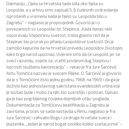
Dalmaciju. „Cijela se Hrvatska tada slila oko tijela sv.
Leopolda, a u arhivu smo zapisali 5, 6 čudesnih ozdravljenja
isprošenih u vremenu kada je tijelo sv. Leopolda bilo u
Zagrebu“ – naglasio je propovjednik. Govorio je i o
povezanosti sv. Leopolda i bl. Stepinca. „Kada danas neki
osporavaju Stepinčevu svetost, treba glasno reći da je
Stepinac bio prorok po pitanju Leopoldove svetosti. On je
zamolio kapucine da na hrvatski prevedu Leopoldov životopis
kako bi ga narod upoznao. Uvjereni smo da će Leopold, jer se
sveci razumiju, osjete se, vratiti povijesni dug Stepincu i
isprositi službenu kanonizaciju“ – rekao je fra Jure Šarčević.
Antu Tomičića nazvao je svecem Rijeke. O. Šarčević je govorio
da je s Tomičićem živio jednu godinu, 1968. na 1969. I da ga je
doživio kao jednostavnog sakristana evanđeoskih vrlina koji
je slušao ljude i molio za njih, bio susretljiv i ponizan. Opisao
ga je kao pogrbljenog čovjeka dojmljivih očiju i pogleda.
Dokumentacija za Tomičićevu beatifikaciju u Zagrebu je
završena, proces se sada nastavlja u Rimu, naglasio je fra
Jure Šarčević i zahvalio Bogu i za druge hrvatske svece i
blaženike. „Jedan je narod bogat onoliko koliko svetaca ima“ –