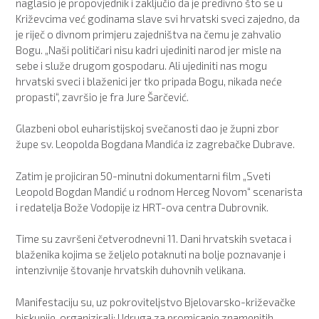
naglasio je propovjednik i zaključio da je predivno što se u
Križevcima već godinama slave svi hrvatski sveci zajedno, da
je riječ o divnom primjeru zajedništva na čemu je zahvalio
Bogu. „Naši političari nisu kadri ujediniti narod jer misle na
sebe i služe drugom gospodaru. Ali ujediniti nas mogu
hrvatski sveci i blaženici jer tko pripada Bogu, nikada neće
propasti“, završio je fra Jure Šarčević.
Glazbeni obol euharistijskoj svečanosti dao je župni zbor
župe sv. Leopolda Bogdana Mandića iz zagrebačke Dubrave.
Zatim je projiciran 50-minutni dokumentarni film „Sveti
Leopold Bogdan Mandić u rodnom Herceg Novom“ scenarista
i redatelja Bože Vodopije iz HRT-ova centra Dubrovnik.
Time su završeni četverodnevni 11. Dani hrvatskih svetaca i
blaženika kojima se željelo potaknuti na bolje poznavanje i
intenzivnije štovanje hrvatskih duhovnih velikana.
Manifestaciju
su, uz pokroviteljstvo Bjelovarsko-križevačke
biskupije, organizirali: Udruga za promicanje znamenitih