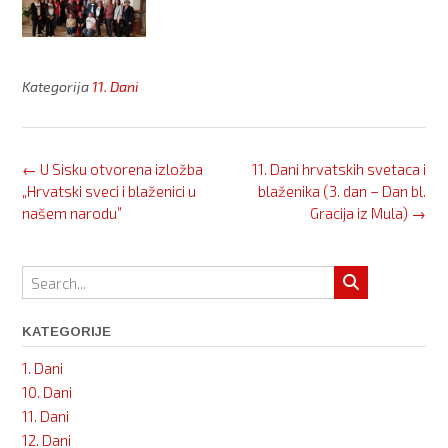
Kategorija
11. Dani
Post
←
U Sisku otvorena izložba
11. Dani hrvatskih svetaca i
navigation
„Hrvatski sveci i blaženici u
blaženika (3. dan – Dan bl.
našem narodu”
Gracija iz Mula)
→
KATEGORIJE
1. Dani
10. Dani
11. Dani
12. Dani