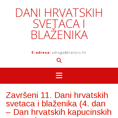
Skip
DANI HRVATSKIH
to
content
SVETACA I
BLAŽENIKA
E-adresa:
udruga@kranjcic.hr
Završeni 11. Dani hrvatskih
svetaca i blaženika (4. dan
– Dan hrvatskih kapucinskih